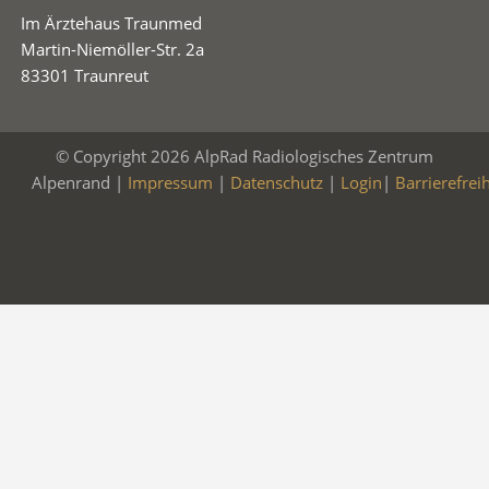
Im Ärztehaus Traunmed
Martin-Niemöller-Str. 2a
83301 Traunreut
© Copyright 2026 AlpRad Radiologisches Zentrum
Alpenrand |
Impressum
|
Datenschutz
|
Login
|
Barrierefrei