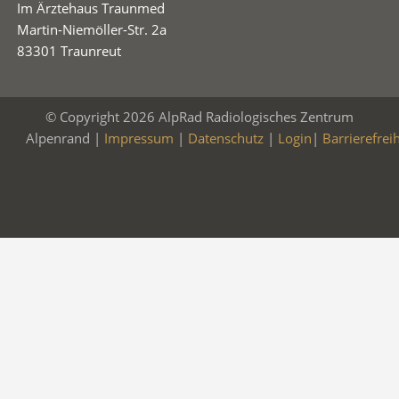
Im Ärztehaus Traunmed
Martin-Niemöller-Str. 2a
83301 Traunreut
© Copyright 2026 AlpRad Radiologisches Zentrum
Alpenrand |
Impressum
|
Datenschutz
|
Login
|
Barrierefrei